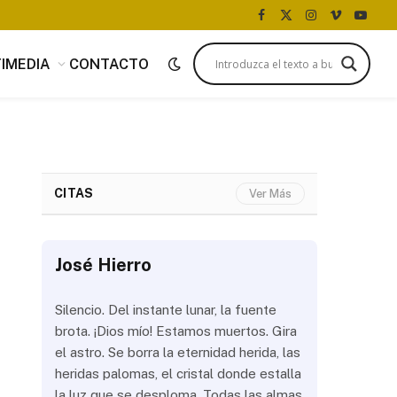
Facebook
X
Instagram
Vimeo
YouTu
(Twitter)
IMEDIA
CONTACTO
CITAS
Ver Más
José Hierro
José Hi
 más
Silencio. Del instante lunar, la fuente
¿Aún abrir
con
brota. ¡Dios mío! Estamos muertos. Gira
las olas? 
del
el astro. Se borra la eternidad herida, las
noche a la
 de
heridas palomas, el cristal donde estalla
estrellas 
ién
la luz que se desploma. Todas las almas
brillar los