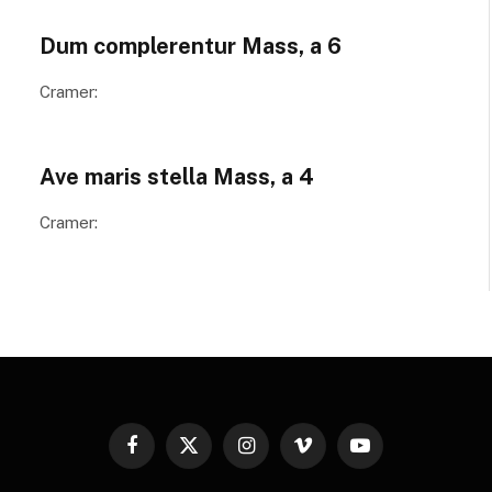
al cuerpo.
Dum complerentur Mass, a 6
Cramer:
Ave maris stella Mass, a 4
Cramer:
Facebook
X
Instagram
Vimeo
YouTube
(Twitter)