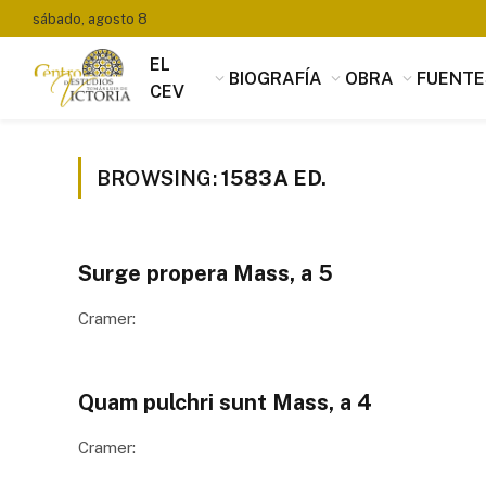
sábado, agosto 8
EL
BIOGRAFÍA
OBRA
FUENTE
CEV
BROWSING:
1583A ED.
Surge propera Mass, a 5
Cramer:
Quam pulchri sunt Mass, a 4
Cramer: