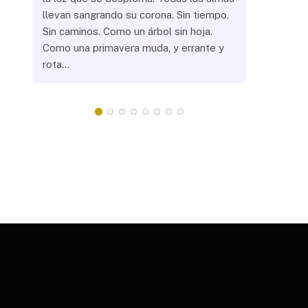
llevan sangrando su corona. Sin tiempo.
¿Prenderás
Sin caminos. Como un árbol sin hoja.
remotas? 
Como una primavera muda, y errante y
crepuscula
rota…
que eras, 
¿Llevarás 
misteriosa
redonda, 
apacientan