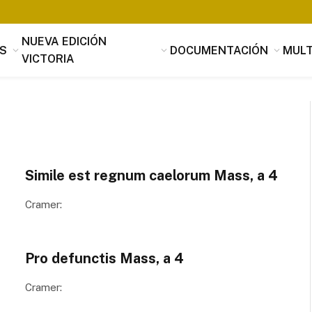
NUEVA EDICIÓN
S
DOCUMENTACIÓN
MULT
VICTORIA
Simile est regnum caelorum Mass, a 4
Cramer:
Tomás Luis de Victoria
Si alguien buscara utilidad, nada es
Pro defunctis Mass, a 4
útil que la música, que penetrando 
suavidad en los corazones a través 
Cramer:
mensaje de los oídos, parece servir
provecho, no sólo al alma sino tamb