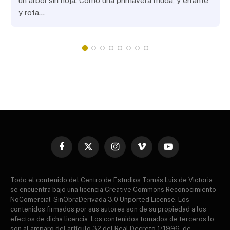
un árbol sin hoja. Como una primavera muda, y errante
y rota…
Facebook
X
Instagram
Vimeo
YouTube
(Twitter)
Todo el contenido del Centro de Estudios Tomás Luis de Victoria
se encuentra bajo una licencia Creative Commons Reconocimiento-
NoComercial-SinObraDerivada 3.0 Unported License. Los
contenidos firmados por sus autores son de su propiedad a los
efectos de dicha licencia. Los contenidos tomados de terceros lo
son al amparo del artículo 32 del Real Decreto 1/1996, de