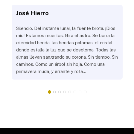
José Hierro
Jo
ue
Silencio. Del instante lunar, la fuente brota. ¡Dios
¿Aú
s
mío! Estamos muertos. Gira el astro. Se borra la
¿Al
eternidad herida, las heridas palomas, el cristal
¿Go
o
donde estalla la luz que se desploma. Todas las
¿Ha
almas llevan sangrando su corona. Sin tiempo. Sin
¿Pr
caminos. Como un árbol sin hoja. Como una
¿Po
primavera muda, y errante y rota…
¿Se
Vic
mis
do