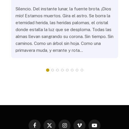
ue
Silencio. Del instante lunar, la fuente brota. ¡Dios
¿Aú
s
mío! Estamos muertos. Gira el astro. Se borra la
¿Al
eternidad herida, las heridas palomas, el cristal
¿Go
o
donde estalla la luz que se desploma. Todas las
¿Ha
almas llevan sangrando su corona. Sin tiempo. Sin
¿Pr
caminos. Como un árbol sin hoja. Como una
¿Po
primavera muda, y errante y rota…
¿Se
Vic
mis
do
Facebook
X
Instagram
Vimeo
YouTube