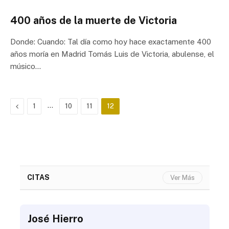
400 años de la muerte de Victoria
Donde: Cuando: Tal día como hoy hace exactamente 400
años moría en Madrid Tomás Luis de Victoria, abulense, el
músico…
Previous
…
1
10
11
12
CITAS
Ver Más
José Hierro
Jo