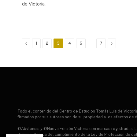
de Victoria.
Previous
…
Next
1
2
3
4
5
7
Todo el contenido del Centro de Estudios Tomás Luis de Victor
firmados por sus autores son de su propiedad a los efectos de d
©Abvlensis y ©Nueva Edición Victoria con marcas registradas. Lo
Victoria. Acerca del cumplimiento de la Ley de Protección de da