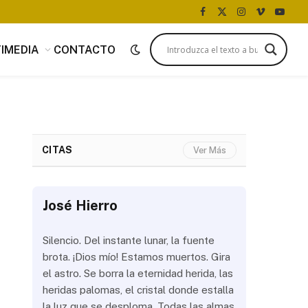
Facebook
X
Instagram
Vimeo
YouTu
(Twitter)
IMEDIA
CONTACTO
CITAS
Ver Más
José Hierro
José Hi
 más
Silencio. Del instante lunar, la fuente
¿Aún abrir
con
brota. ¡Dios mío! Estamos muertos. Gira
las olas? 
del
el astro. Se borra la eternidad herida, las
noche a la
 de
heridas palomas, el cristal donde estalla
estrellas 
ién
la luz que se desploma. Todas las almas
brillar los