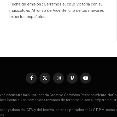
Fecha de emisión : Cerramos el ciclo Victoria con el
musicólogo Alfonso de Vicente, uno de los mayores
expertos españoles…
Facebook
X
Instagram
Vimeo
YouTube
(Twitter)
ia se encuentra bajo una licencia Creative Commons Reconocimiento-NoCo
icha licencia. Los contenidos tomados de terceros lo son al amparo del ar
s logotipos del CEV y del festival están registrados en la O.E.P.M. como
tos.