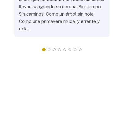
llevan sangrando su corona. Sin tiempo.
¿Prenderás
Sin caminos. Como un árbol sin hoja.
remotas? 
Como una primavera muda, y errante y
crepuscula
rota…
que eras, 
¿Llevarás 
misteriosa
redonda, 
apacientan