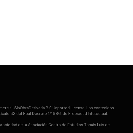
mercial-SinObraDerivada 3.0 Unported License. Los contenidos
tículo 32 del Real Decreto 1/1996, de Propiedad Intelectual.
 propiedad de la Asociación Centro de Estudios Tomás Luis de