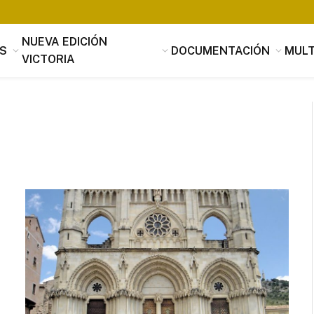
NUEVA EDICIÓN
S
DOCUMENTACIÓN
MULT
VICTORIA
Tomás Luis de Victoria
Si alguien buscara utilidad, nada es
útil que la música, que penetrando 
suavidad en los corazones a través 
mensaje de los oídos, parece servir
provecho, no sólo al alma sino tamb