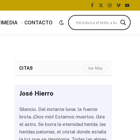
Facebook
X
Instagram
Vimeo
YouTu
(Twitter)
IMEDIA
CONTACTO
CITAS
Ver Más
José Hierro
José Hi
 más
Silencio. Del instante lunar, la fuente
¿Aún abrir
con
brota. ¡Dios mío! Estamos muertos. Gira
las olas? 
del
el astro. Se borra la eternidad herida, las
noche a la
 de
heridas palomas, el cristal donde estalla
estrellas 
ién
la luz que se desploma. Todas las almas
brillar los