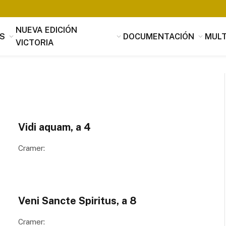
NUEVA EDICIÓN
S
DOCUMENTACIÓN
MULT
VICTORIA
Vidi aquam, a 4
Cramer:
Tomás Luis de Victoria
Si alguien buscara utilidad, nada es
útil que la música, que penetrando 
Veni Sancte Spiritus, a 8
suavidad en los corazones a través 
mensaje de los oídos, parece servir
Cramer:
provecho, no sólo al alma sino tamb