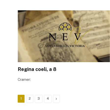
Regina coeli, a 8
Cramer:
Next
1
2
3
4