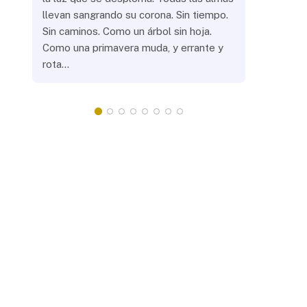
llevan sangrando su corona. Sin tiempo.
¿Prenderás
Sin caminos. Como un árbol sin hoja.
remotas? 
Como una primavera muda, y errante y
crepuscula
rota…
que eras, 
¿Llevarás 
misteriosa
redonda, 
apacientan