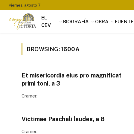
viernes, agosto 7
EL
BIOGRAFÍA
OBRA
FUENTE
CEV
BROWSING:
1600A
Et misericordia eius pro magnificat
primi toni, a 3
Cramer:
Victimae Paschali laudes, a 8
Cramer: