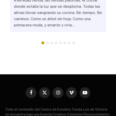
eternidad herida, las heridas palomas, el cristal
¿Go
o
donde estalla la luz que se desploma. Todas las
¿Ha
almas llevan sangrando su corona. Sin tiempo. Sin
¿Pr
caminos. Como un árbol sin hoja. Como una
¿Po
primavera muda, y errante y rota…
¿Se
Vic
mis
do
Facebook
X
Instagram
Vimeo
YouTube
(Twitter)
Todo el contenido del Centro de Estudios Tomás Luis de Victoria
se encuentra bajo una licencia Creative Commons Reconocimiento-