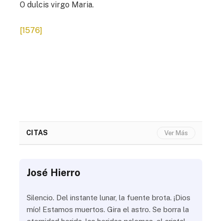
O dulcis virgo Maria.
[1576]
CITAS
Ver Más
José Hierro
Jo
ue
Silencio. Del instante lunar, la fuente brota. ¡Dios
¿Aú
s
mío! Estamos muertos. Gira el astro. Se borra la
¿Al