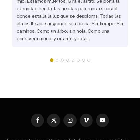
s
mío! Estamos muertos. Gira el astro. Se borra la
¿Al
eternidad herida, las heridas palomas, el cristal
¿Go
o
donde estalla la luz que se desploma. Todas las
¿Ha
almas llevan sangrando su corona. Sin tiempo. Sin
¿Pr
caminos. Como un árbol sin hoja. Como una
¿Po
primavera muda, y errante y rota…
¿Se
Vic
mis
do
Facebook
X
Instagram
Vimeo
YouTube
(Twitter)