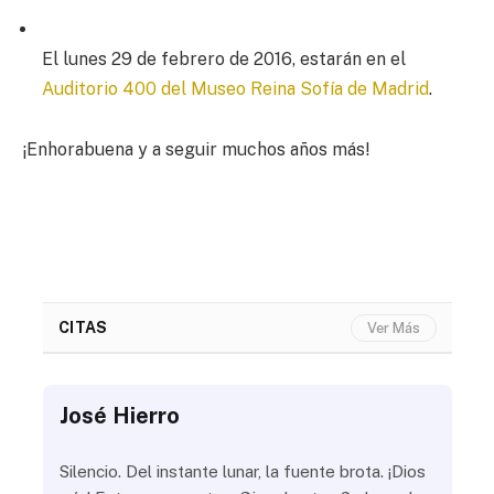
El lunes 29 de febrero de 2016, estarán en el
Auditorio 400 del Museo Reina Sofía de Madrid
.
¡Enhorabuena y a seguir muchos años más!
CITAS
Ver Más
José Hierro
Jo
ue
Silencio. Del instante lunar, la fuente brota. ¡Dios
¿Aú