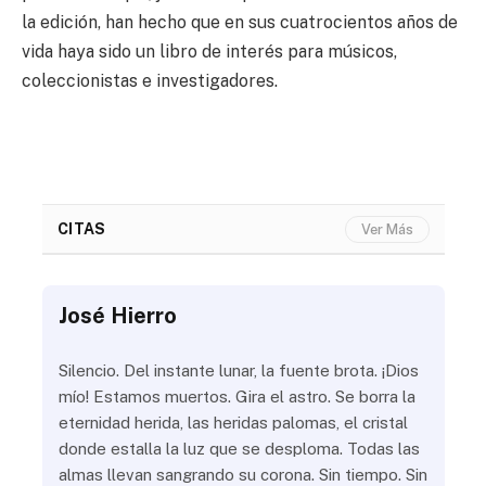
la edición, han hecho que en sus cuatrocientos años de
vida haya sido un libro de interés para músicos,
coleccionistas e investigadores.
CITAS
Ver Más
José Hierro
Jo
ue
Silencio. Del instante lunar, la fuente brota. ¡Dios
¿Aú
s
mío! Estamos muertos. Gira el astro. Se borra la
¿Al
eternidad herida, las heridas palomas, el cristal
¿Go
o
donde estalla la luz que se desploma. Todas las
¿Ha
almas llevan sangrando su corona. Sin tiempo. Sin
¿Pr