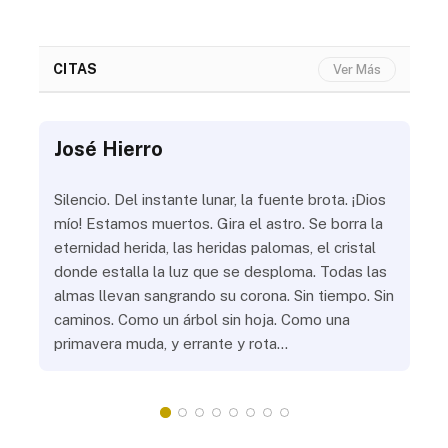
CITAS
Ver Más
José Hierro
Jo
ue
Silencio. Del instante lunar, la fuente brota. ¡Dios
¿Aú
s
mío! Estamos muertos. Gira el astro. Se borra la
¿Al
eternidad herida, las heridas palomas, el cristal
¿Go
o
donde estalla la luz que se desploma. Todas las
¿Ha
almas llevan sangrando su corona. Sin tiempo. Sin
¿Pr
caminos. Como un árbol sin hoja. Como una
¿Po
primavera muda, y errante y rota…
¿Se
Vic
mis
do