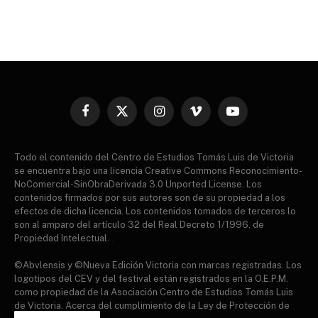
Facebook
X
Instagram
Vimeo
YouTube
(Twitter)
Todo el contenido del Centro de Estudios Tomás Luis de Victoria
se encuentra bajo una licencia Creative Commons Reconocimiento-
NoComercial-SinObraDerivada 3.0 Unported License. Los
contenidos firmados por sus autores son de su propiedad a los
efectos de dicha licencia. Los contenidos tomados de terceros lo
son al amparo del artículo 32 del Real Decreto 1/1996, de
Propiedad Intelectual.
©Abvlensis y ©Nueva Edición Victoria con marcas registradas. Los
logotipos del CEV y del festival están registrados en la O.E.P.M.
como propiedad de la Asociación Centro de Estudios Tomás Luis
de Victoria. Acerca del cumplimiento de la Ley de Protección de