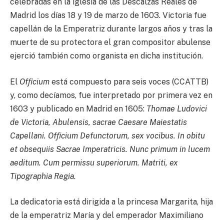
celebradas en la iglesia de las Descalzas Reales de
Madrid los días 18 y 19 de marzo de 1603. Victoria fue
capellán de la Emperatriz durante largos años y tras la
muerte de su protectora el gran compositor abulense
ejerció también como organista en dicha institución.
El
Ofﬁcium
está compuesto para seis voces (CCATTB)
y, como decíamos, fue interpretado por primera vez en
1603 y publicado en Madrid en 1605:
Thomae Ludovici
de Victoria, Abulensis, sacrae Caesare Maiestatis
Capellani. Ofﬁcium Defunctorum, sex vocibus. In obitu
et obsequiis Sacrae Imperatricis. Nunc primum in lucem
aeditum. Cum permissu superiorum. Matriti, ex
Tipographia Regia
.
La dedicatoria está dirigida a la princesa Margarita, hija
de la emperatriz María y del emperador Maximiliano