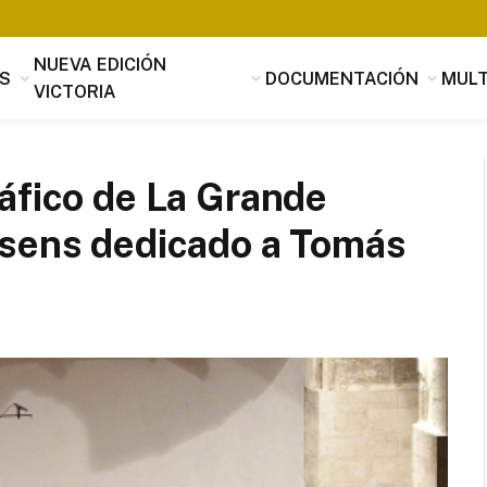
NUEVA EDICIÓN
S
DOCUMENTACIÓN
MULT
VICTORIA
áfico de La Grande
asens dedicado a Tomás
Tomás Luis de Victoria
Si alguien buscara utilidad, nada es
útil que la música, que penetrando 
suavidad en los corazones a través 
mensaje de los oídos, parece servir
provecho, no sólo al alma sino tamb