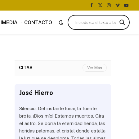
Facebook
X
Instagram
Vimeo
YouTu
(Twitter)
IMEDIA
CONTACTO
CITAS
Ver Más
José Hierro
José Hi
 más
Silencio. Del instante lunar, la fuente
¿Aún abrir
con
brota. ¡Dios mío! Estamos muertos. Gira
las olas? 
del
el astro. Se borra la eternidad herida, las
noche a la
 de
heridas palomas, el cristal donde estalla
estrellas 
ién
la luz que se desploma. Todas las almas
brillar los