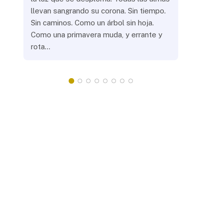
llevan sangrando su corona. Sin tiempo.
¿Prenderás
Sin caminos. Como un árbol sin hoja.
remotas? 
Como una primavera muda, y errante y
crepuscula
rota…
que eras, 
¿Llevarás 
misteriosa
redonda, 
apacientan