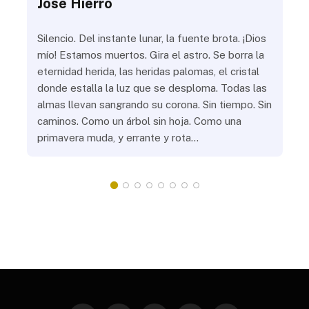
José Hierro
Jo
ue
Silencio. Del instante lunar, la fuente brota. ¡Dios
¿Aú
s
mío! Estamos muertos. Gira el astro. Se borra la
¿Al
eternidad herida, las heridas palomas, el cristal
¿Go
o
donde estalla la luz que se desploma. Todas las
¿Ha
almas llevan sangrando su corona. Sin tiempo. Sin
¿Pr
caminos. Como un árbol sin hoja. Como una
¿Po
primavera muda, y errante y rota…
¿Se
Vic
mis
do