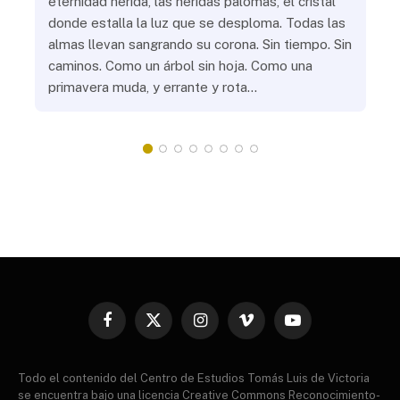
eternidad herida, las heridas palomas, el cristal
¿Go
o
donde estalla la luz que se desploma. Todas las
¿Ha
almas llevan sangrando su corona. Sin tiempo. Sin
¿Pr
caminos. Como un árbol sin hoja. Como una
¿Po
primavera muda, y errante y rota…
¿Se
Vic
mis
do
Facebook
X
Instagram
Vimeo
YouTube
(Twitter)
Todo el contenido del Centro de Estudios Tomás Luis de Victoria
se encuentra bajo una licencia Creative Commons Reconocimiento-