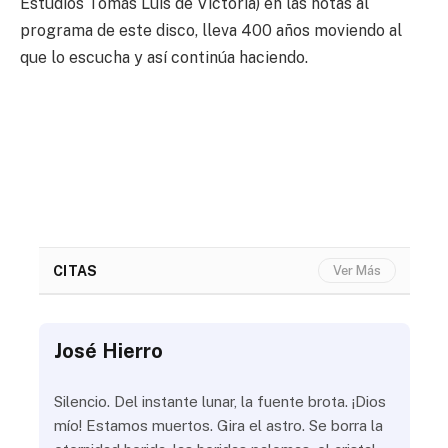
Estudios Tomás Luis de Victoria) en las notas al
programa de este disco, lleva 400 años moviendo al
que lo escucha y así continúa haciendo.
CITAS
Ver Más
José Hierro
Jo
ue
Silencio. Del instante lunar, la fuente brota. ¡Dios
¿Aú
s
mío! Estamos muertos. Gira el astro. Se borra la
¿Al