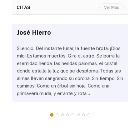
CITAS
Ver Más
José Hierro
Jo
ue
Silencio. Del instante lunar, la fuente brota. ¡Dios
¿Aú
s
mío! Estamos muertos. Gira el astro. Se borra la
¿Al
eternidad herida, las heridas palomas, el cristal
¿Go
o
donde estalla la luz que se desploma. Todas las
¿Ha
almas llevan sangrando su corona. Sin tiempo. Sin
¿Pr
caminos. Como un árbol sin hoja. Como una
¿Po
primavera muda, y errante y rota…
¿Se
Vic
mis
do