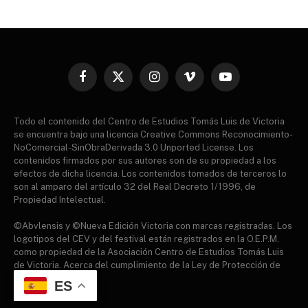
Facebook
X
Instagram
Vimeo
YouTube
(Twitter)
Todo el contenido del Centro de Estudios Tomás Luis de Victoria
se encuentra bajo una licencia Creative Commons Reconocimiento-
NoComercial-SinObraDerivada 3.0 Unported License. Los
contenidos firmados por sus autores son de su propiedad a los
efectos de dicha licencia. Los contenidos tomados de terceros lo
son al amparo del artículo 32 del Real Decreto 1/1996, de
Propiedad Intelectual.
©Abvlensis y ©Nueva Edición Victoria con marcas registradas. Los
logotipos del CEV y del festival están registrados en la O.E.P.M.
como propiedad de la Asociación Centro de Estudios Tomás Luis
de Victoria. Acerca del cumplimiento de la Ley de Protección de
datos.
ES