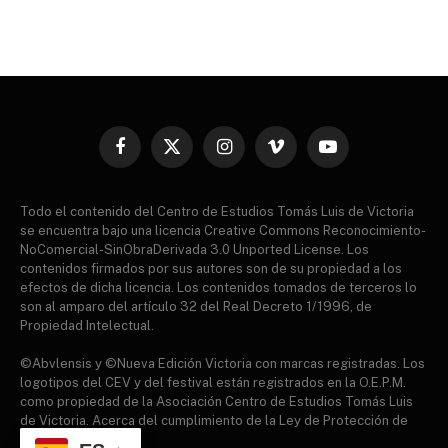
Facebook
X
Instagram
Vimeo
YouTube
(Twitter)
Todo el contenido del Centro de Estudios Tomás Luis de Victoria
se encuentra bajo una licencia Creative Commons Reconocimiento-
NoComercial-SinObraDerivada 3.0 Unported License. Los
contenidos firmados por sus autores son de su propiedad a los
efectos de dicha licencia. Los contenidos tomados de terceros lo
son al amparo del artículo 32 del Real Decreto 1/1996, de
Propiedad Intelectual.
©Abvlensis y ©Nueva Edición Victoria con marcas registradas. Los
logotipos del CEV y del festival están registrados en la O.E.P.M.
como propiedad de la Asociación Centro de Estudios Tomás Luis
de Victoria. Acerca del cumplimiento de la Ley de Protección de
datos.