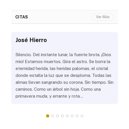
CITAS
Ver Más
José Hierro
Jo
ue
Silencio. Del instante lunar, la fuente brota. ¡Dios
¿Aú
s
mío! Estamos muertos. Gira el astro. Se borra la
¿Al
eternidad herida, las heridas palomas, el cristal
¿Go
o
donde estalla la luz que se desploma. Todas las
¿Ha
almas llevan sangrando su corona. Sin tiempo. Sin
¿Pr
caminos. Como un árbol sin hoja. Como una
¿Po
primavera muda, y errante y rota…
¿Se
Vic
mis
do