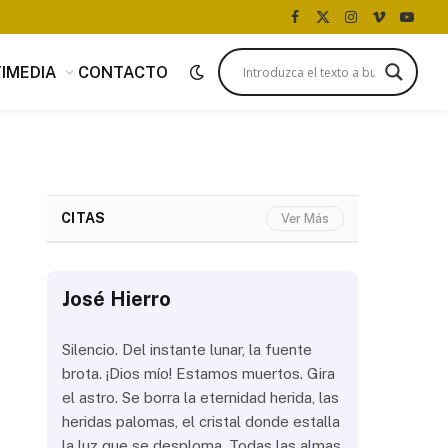
Facebook
X
Instagram
Vimeo
YouTu
(Twitter)
IMEDIA
CONTACTO
CITAS
Ver Más
José Hierro
José Hi
 más
Silencio. Del instante lunar, la fuente
¿Aún abrir
con
brota. ¡Dios mío! Estamos muertos. Gira
las olas? 
del
el astro. Se borra la eternidad herida, las
noche a la
 de
heridas palomas, el cristal donde estalla
estrellas 
ién
la luz que se desploma. Todas las almas
brillar los