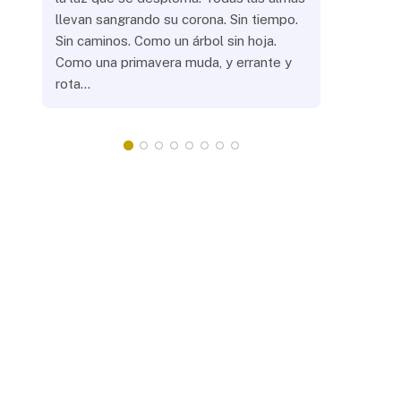
llevan sangrando su corona. Sin tiempo.
¿Prenderás
Sin caminos. Como un árbol sin hoja.
remotas? 
Como una primavera muda, y errante y
crepuscula
rota…
que eras, 
¿Llevarás 
misteriosa
redonda, 
apacientan