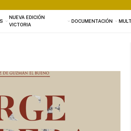
NUEVA EDICIÓN
S
DOCUMENTACIÓN
MULT
VICTORIA
Tomás Luis de Victoria
Si alguien buscara utilidad, nada es
útil que la música, que penetrando 
suavidad en los corazones a través 
mensaje de los oídos, parece servir
provecho, no sólo al alma sino tamb