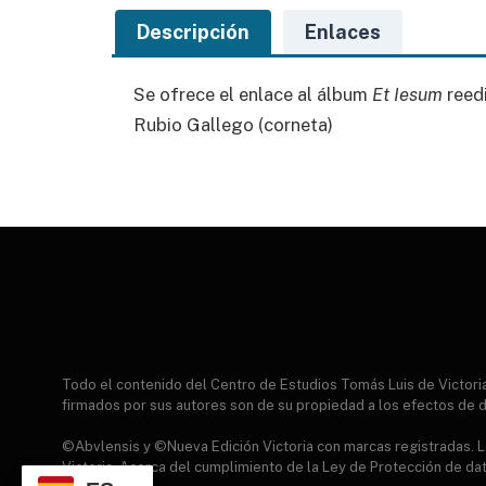
Descripción
Enlaces
Se ofrece el enlace al álbum
Et Iesum
reed
Rubio Gallego (corneta)
Todo el contenido del Centro de Estudios Tomás Luis de Victor
firmados por sus autores son de su propiedad a los efectos de d
©Abvlensis y ©Nueva Edición Victoria con marcas registradas. Lo
Victoria. Acerca del cumplimiento de la Ley de Protección de da