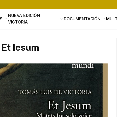
NUEVA EDICIÓN
S
DOCUMENTACIÓN
MULT
VICTORIA
: Et Iesum
Tomás Luis de Victoria
Si alguien buscara utilidad, nada es
útil que la música, que penetrando 
suavidad en los corazones a través 
mensaje de los oídos, parece servir
provecho, no sólo al alma sino tamb