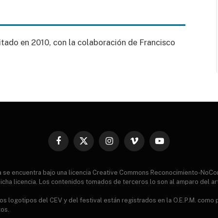
itado en 2010, con la colaboración de Francisco
Facebook
X
Instagram
Vimeo
YouTube
(Twitter)
ia se encuentra bajo una licencia Creative Commons Reconocimiento-NoCo
icha licencia. Los contenidos tomados de terceros lo son al amparo del ar
s logotipos del CEV y del festival están registrados en la O.E.P.M. como
tos.