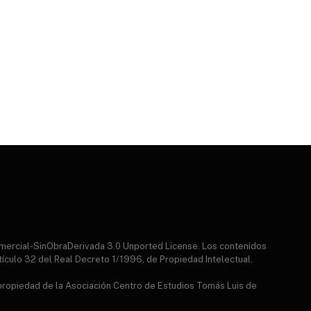
mercial-SinObraDerivada 3.0 Unported License. Los contenidos
tículo 32 del Real Decreto 1/1996, de Propiedad Intelectual.
 propiedad de la Asociación Centro de Estudios Tomás Luis de