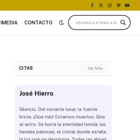
Facebook
X
Instagram
Vimeo
YouTu
(Twitter)
IMEDIA
CONTACTO
CITAS
Ver Más
José Hierro
José Hi
 más
Silencio. Del instante lunar, la fuente
¿Aún abrir
con
brota. ¡Dios mío! Estamos muertos. Gira
las olas? 
del
el astro. Se borra la eternidad herida, las
noche a la
 de
heridas palomas, el cristal donde estalla
estrellas 
ién
la luz que se desploma. Todas las almas
brillar los