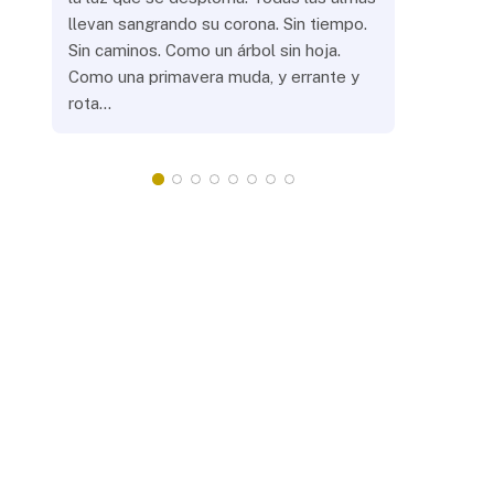
llevan sangrando su corona. Sin tiempo.
¿Prenderás
Sin caminos. Como un árbol sin hoja.
remotas? 
Como una primavera muda, y errante y
crepuscula
rota…
que eras, 
¿Llevarás 
misteriosa
redonda, 
apacientan