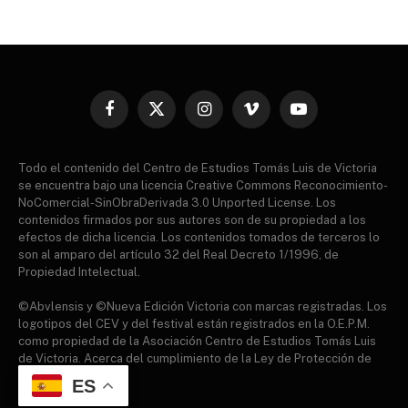
Facebook
X
Instagram
Vimeo
YouTube
(Twitter)
Todo el contenido del Centro de Estudios Tomás Luis de Victoria
se encuentra bajo una licencia Creative Commons Reconocimiento-
NoComercial-SinObraDerivada 3.0 Unported License. Los
contenidos firmados por sus autores son de su propiedad a los
efectos de dicha licencia. Los contenidos tomados de terceros lo
son al amparo del artículo 32 del Real Decreto 1/1996, de
Propiedad Intelectual.
©Abvlensis y ©Nueva Edición Victoria con marcas registradas. Los
logotipos del CEV y del festival están registrados en la O.E.P.M.
como propiedad de la Asociación Centro de Estudios Tomás Luis
de Victoria. Acerca del cumplimiento de la Ley de Protección de
datos.
ES