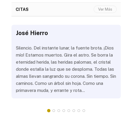
CITAS
Ver Más
José Hierro
Jo
ue
Silencio. Del instante lunar, la fuente brota. ¡Dios
¿Aú
s
mío! Estamos muertos. Gira el astro. Se borra la
¿Al
eternidad herida, las heridas palomas, el cristal
¿Go
o
donde estalla la luz que se desploma. Todas las
¿Ha
almas llevan sangrando su corona. Sin tiempo. Sin
¿Pr
caminos. Como un árbol sin hoja. Como una
¿Po
primavera muda, y errante y rota…
¿Se
Vic
mis
do