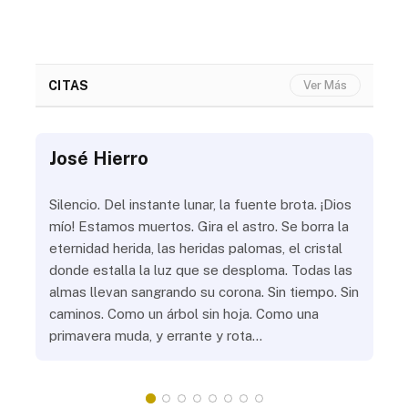
CITAS
Ver Más
José Hierro
Jo
ue
Silencio. Del instante lunar, la fuente brota. ¡Dios
¿Aú
s
mío! Estamos muertos. Gira el astro. Se borra la
¿Al
eternidad herida, las heridas palomas, el cristal
¿Go
o
donde estalla la luz que se desploma. Todas las
¿Ha
almas llevan sangrando su corona. Sin tiempo. Sin
¿Pr
caminos. Como un árbol sin hoja. Como una
¿Po
primavera muda, y errante y rota…
¿Se
Vic
mis
do