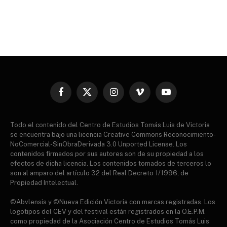
Facebook
X
Instagram
Vimeo
YouTube
(Twitter)
Todo el contenido del Centro de Estudios Tomás Luis de Victoria
se encuentra bajo una licencia Creative Commons Reconocimiento-
NoComercial-SinObraDerivada 3.0 Unported License. Los
contenidos firmados por sus autores son de su propiedad a los
efectos de dicha licencia. Los contenidos tomados de terceros lo
son al amparo del artículo 32 del Real Decreto 1/1996, de
Propiedad Intelectual.
©Abvlensis y ©Nueva Edición Victoria con marcas registradas. Los
logotipos del CEV y del festival están registrados en la O.E.P.M.
como propiedad de la Asociación Centro de Estudios Tomás Luis