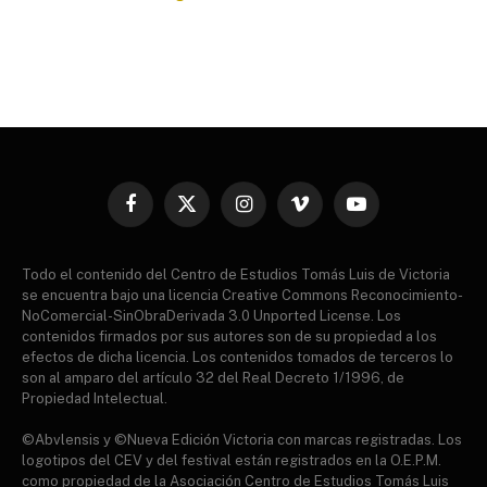
Facebook
X
Instagram
Vimeo
YouTube
(Twitter)
Todo el contenido del Centro de Estudios Tomás Luis de Victoria
se encuentra bajo una licencia Creative Commons Reconocimiento-
NoComercial-SinObraDerivada 3.0 Unported License. Los
contenidos firmados por sus autores son de su propiedad a los
efectos de dicha licencia. Los contenidos tomados de terceros lo
son al amparo del artículo 32 del Real Decreto 1/1996, de
Propiedad Intelectual.
©Abvlensis y ©Nueva Edición Victoria con marcas registradas. Los
logotipos del CEV y del festival están registrados en la O.E.P.M.
como propiedad de la Asociación Centro de Estudios Tomás Luis