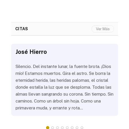
CITAS
Ver Más
José Hierro
Jo
ue
Silencio. Del instante lunar, la fuente brota. ¡Dios
¿Aú
s
mío! Estamos muertos. Gira el astro. Se borra la
¿Al
eternidad herida, las heridas palomas, el cristal
¿Go
o
donde estalla la luz que se desploma. Todas las
¿Ha
almas llevan sangrando su corona. Sin tiempo. Sin
¿Pr
caminos. Como un árbol sin hoja. Como una
¿Po
primavera muda, y errante y rota…
¿Se
Vic
mis
do