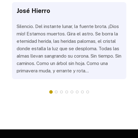
José Hierro
Jo
ue
Silencio. Del instante lunar, la fuente brota. ¡Dios
¿Aú
s
mío! Estamos muertos. Gira el astro. Se borra la
¿Al
eternidad herida, las heridas palomas, el cristal
¿Go
o
donde estalla la luz que se desploma. Todas las
¿Ha
almas llevan sangrando su corona. Sin tiempo. Sin
¿Pr
caminos. Como un árbol sin hoja. Como una
¿Po
primavera muda, y errante y rota…
¿Se
Vic
mis
do