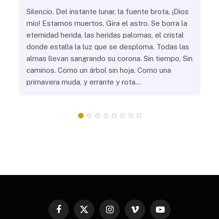
ue
Silencio. Del instante lunar, la fuente brota. ¡Dios
¿Aú
s
mío! Estamos muertos. Gira el astro. Se borra la
¿Al
eternidad herida, las heridas palomas, el cristal
¿Go
o
donde estalla la luz que se desploma. Todas las
¿Ha
almas llevan sangrando su corona. Sin tiempo. Sin
¿Pr
caminos. Como un árbol sin hoja. Como una
¿Po
primavera muda, y errante y rota…
¿Se
Vic
mis
do
Facebook
X
Instagram
Vimeo
YouTube