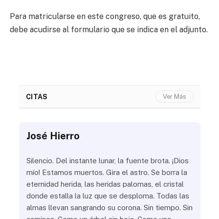
Para matricularse en este congreso, que es gratuito,
debe acudirse al formulario que se indica en el adjunto.
CITAS
Ver Más
José Hierro
Jo
ue
Silencio. Del instante lunar, la fuente brota. ¡Dios
¿Aú
s
mío! Estamos muertos. Gira el astro. Se borra la
¿Al
eternidad herida, las heridas palomas, el cristal
¿Go
o
donde estalla la luz que se desploma. Todas las
¿Ha
almas llevan sangrando su corona. Sin tiempo. Sin
¿Pr