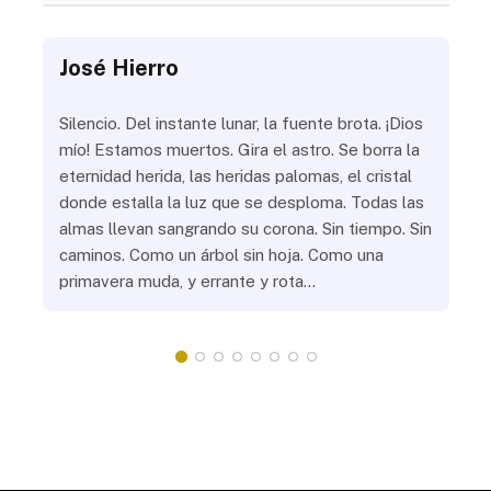
José Hierro
Jo
ue
Silencio. Del instante lunar, la fuente brota. ¡Dios
¿Aú
s
mío! Estamos muertos. Gira el astro. Se borra la
¿Al
eternidad herida, las heridas palomas, el cristal
¿Go
o
donde estalla la luz que se desploma. Todas las
¿Ha
almas llevan sangrando su corona. Sin tiempo. Sin
¿Pr
caminos. Como un árbol sin hoja. Como una
¿Po
primavera muda, y errante y rota…
¿Se
Vic
mis
do