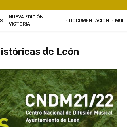
NUEVA EDICIÓN
S
DOCUMENTACIÓN
MULT
VICTORIA
istóricas de León
Tomás Luis de Victoria
Si alguien buscara utilidad, nada es
útil que la música, que penetrando 
suavidad en los corazones a través 
mensaje de los oídos, parece servir
provecho, no sólo al alma sino tamb