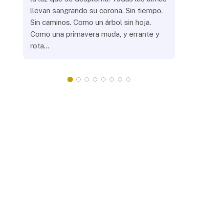
llevan sangrando su corona. Sin tiempo.
¿Prenderás
Sin caminos. Como un árbol sin hoja.
remotas? 
Como una primavera muda, y errante y
crepuscula
rota…
que eras, 
¿Llevarás 
misteriosa
redonda, 
apacientan