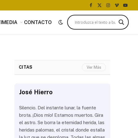
Facebook
X
Instagram
Vimeo
YouTu
(Twitter)
IMEDIA
CONTACTO
CITAS
Ver Más
José Hierro
José Hi
 más
Silencio. Del instante lunar, la fuente
¿Aún abrir
con
brota. ¡Dios mío! Estamos muertos. Gira
las olas? 
del
el astro. Se borra la eternidad herida, las
noche a la
 de
heridas palomas, el cristal donde estalla
estrellas 
ién
la luz que se desploma. Todas las almas
brillar los