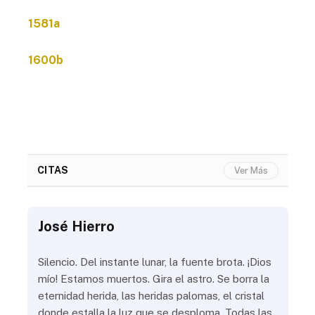
1581a
1600b
CITAS
Ver Más
José Hierro
Jo
ue
Silencio. Del instante lunar, la fuente brota. ¡Dios
¿Aú
s
mío! Estamos muertos. Gira el astro. Se borra la
¿Al
eternidad herida, las heridas palomas, el cristal
¿Go
o
donde estalla la luz que se desploma. Todas las
¿Ha