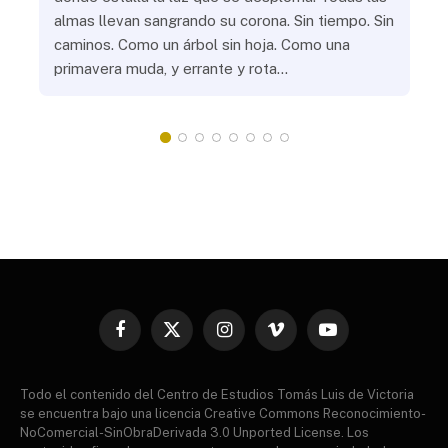
almas llevan sangrando su corona. Sin tiempo. Sin
¿Pr
caminos. Como un árbol sin hoja. Como una
¿Po
primavera muda, y errante y rota…
¿Se
Vic
mis
do
Facebook
X
Instagram
Vimeo
YouTube
(Twitter)
Todo el contenido del Centro de Estudios Tomás Luis de Victoria
se encuentra bajo una licencia Creative Commons Reconocimiento-
NoComercial-SinObraDerivada 3.0 Unported License. Los