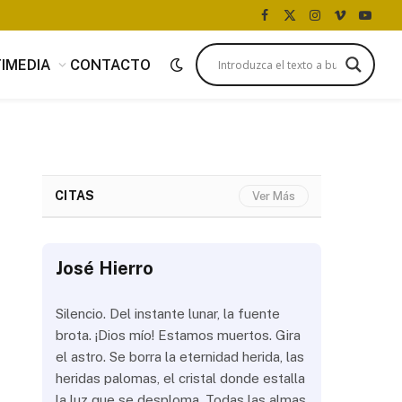
Facebook
X
Instagram
Vimeo
YouTu
(Twitter)
IMEDIA
CONTACTO
CITAS
Ver Más
José Hierro
José Hi
 más
Silencio. Del instante lunar, la fuente
¿Aún abrir
con
brota. ¡Dios mío! Estamos muertos. Gira
las olas? 
del
el astro. Se borra la eternidad herida, las
noche a la
 de
heridas palomas, el cristal donde estalla
estrellas 
ién
la luz que se desploma. Todas las almas
brillar los