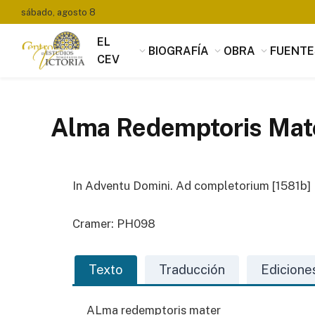
sábado, agosto 8
EL
BIOGRAFÍA
OBRA
FUENTE
CEV
Alma Redemptoris Mate
In Adventu Domini. Ad completorium [1581b]
Cramer: PH098
Texto
Traducción
Edicione
ALma redemptoris mater