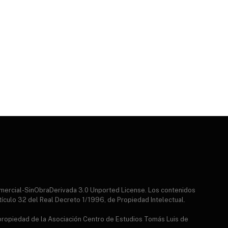
mercial-SinObraDerivada 3.0 Unported License. Los contenidos
tículo 32 del Real Decreto 1/1996, de Propiedad Intelectual.
 propiedad de la Asociación Centro de Estudios Tomás Luis de