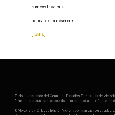
sumens illud aue
peccatorum miserere.
[1581b]
Todo el contenido del Centro de Estudios Tomás Luis de Victor
firmados por sus autores son de su propiedad a los efectos de d
©Abvlensis y ©Nueva Edición Victoria con marcas registradas. Lo