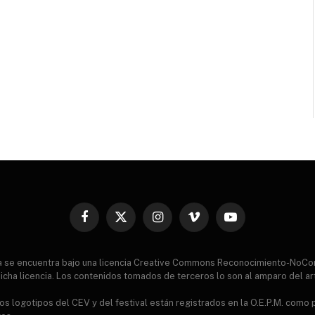
Facebook
X
Instagram
Vimeo
YouTube
(Twitter)
ia se encuentra bajo una licencia Creative Commons Reconocimiento-NoCo
icha licencia. Los contenidos tomados de terceros lo son al amparo del ar
s logotipos del CEV y del festival están registrados en la O.E.P.M. como