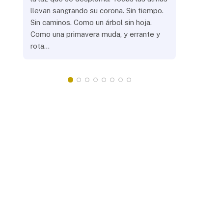
llevan sangrando su corona. Sin tiempo.
¿Prenderás
Sin caminos. Como un árbol sin hoja.
remotas? 
Como una primavera muda, y errante y
crepuscula
rota…
que eras, 
¿Llevarás 
misteriosa
redonda, 
apacientan