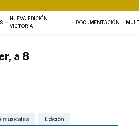
NUEVA EDICIÓN
S
DOCUMENTACIÓN
MULT
VICTORIA
r, a 8
Tomás Luis de Victoria
Si alguien buscara utilidad, nada es
útil que la música, que penetrando 
s musicales
Edición
suavidad en los corazones a través 
mensaje de los oídos, parece servir
provecho, no sólo al alma sino tamb