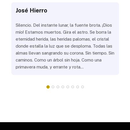
José Hierro
Jo
ue
Silencio. Del instante lunar, la fuente brota. ¡Dios
¿Aú
s
mío! Estamos muertos. Gira el astro. Se borra la
¿Al
eternidad herida, las heridas palomas, el cristal
¿Go
o
donde estalla la luz que se desploma. Todas las
¿Ha
almas llevan sangrando su corona. Sin tiempo. Sin
¿Pr
caminos. Como un árbol sin hoja. Como una
¿Po
primavera muda, y errante y rota…
¿Se
Vic
mis
do