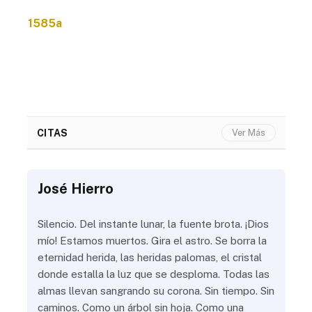
1585a
CITAS
Ver Más
José Hierro
Jo
ue
Silencio. Del instante lunar, la fuente brota. ¡Dios
¿Aú
s
mío! Estamos muertos. Gira el astro. Se borra la
¿Al
eternidad herida, las heridas palomas, el cristal
¿Go
o
donde estalla la luz que se desploma. Todas las
¿Ha
almas llevan sangrando su corona. Sin tiempo. Sin
¿Pr
caminos. Como un árbol sin hoja. Como una
¿Po