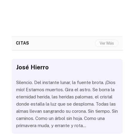
CITAS
Ver Más
José Hierro
Jo
ue
Silencio. Del instante lunar, la fuente brota. ¡Dios
¿Aú
s
mío! Estamos muertos. Gira el astro. Se borra la
¿Al
eternidad herida, las heridas palomas, el cristal
¿Go
o
donde estalla la luz que se desploma. Todas las
¿Ha
almas llevan sangrando su corona. Sin tiempo. Sin
¿Pr
caminos. Como un árbol sin hoja. Como una
¿Po
primavera muda, y errante y rota…
¿Se
Vic