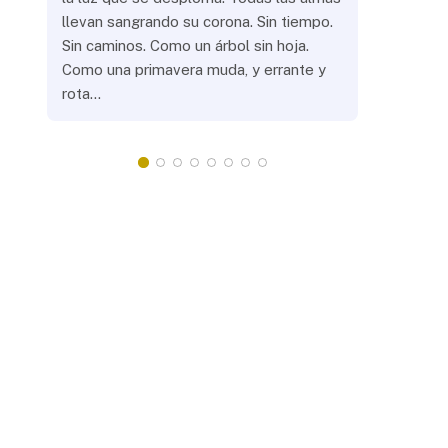
llevan sangrando su corona. Sin tiempo.
¿Prenderás
Sin caminos. Como un árbol sin hoja.
remotas? 
Como una primavera muda, y errante y
crepuscula
rota…
que eras, 
¿Llevarás 
misteriosa
redonda, 
apacientan