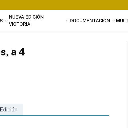
NUEVA EDICIÓN
S
DOCUMENTACIÓN
MULT
VICTORIA
s, a 4
Tomás Luis de Victoria
Si alguien buscara utilidad, nada es
útil que la música, que penetrando 
Edición
suavidad en los corazones a través 
mensaje de los oídos, parece servir
provecho, no sólo al alma sino tamb