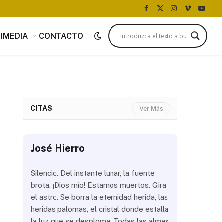
Facebook
X
Instagram
Vimeo
YouTu
(Twitter)
IMEDIA
CONTACTO
CITAS
Ver Más
José Hierro
José Hi
 más
Silencio. Del instante lunar, la fuente
¿Aún abrir
con
brota. ¡Dios mío! Estamos muertos. Gira
las olas? 
del
el astro. Se borra la eternidad herida, las
noche a la
 de
heridas palomas, el cristal donde estalla
estrellas 
ién
la luz que se desploma. Todas las almas
brillar los