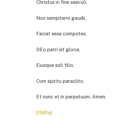
Christus in fi
ne saeculi,
Nos sempiterni gaudii,
Faciat esse compotes.
DEo patri sit gloria,
Eiusque soli filio,
Cum spiritu paraclito,
Et nunc et in perpetuum. Amen.
[1581a]