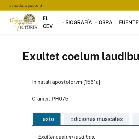
sábado, agosto 8
EL
BIOGRAFÍA
OBRA
FUENTE
CEV
Exultet coelum laudibu
In natali apostolorvm [1581a]
Cramer: PH075
Texto
Ediciones musicales
Exultet caelum laudibus,