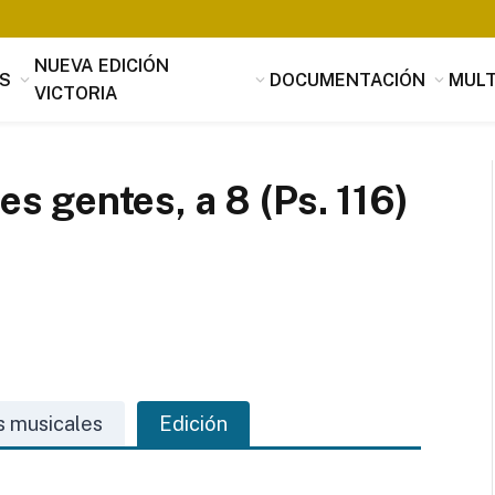
NUEVA EDICIÓN
S
DOCUMENTACIÓN
MULT
VICTORIA
 gentes, a 8 (Ps. 116)
Tomás Luis de Victoria
Si alguien buscara utilidad, nada es
útil que la música, que penetrando 
s musicales
Edición
suavidad en los corazones a través 
mensaje de los oídos, parece servir
provecho, no sólo al alma sino tamb