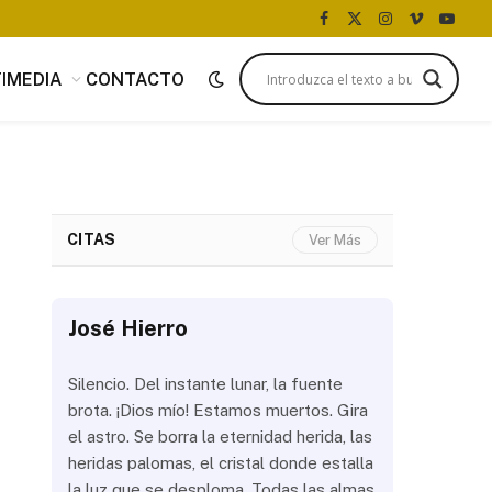
Facebook
X
Instagram
Vimeo
YouTu
(Twitter)
IMEDIA
CONTACTO
CITAS
Ver Más
José Hierro
José Hi
 más
Silencio. Del instante lunar, la fuente
¿Aún abrir
con
brota. ¡Dios mío! Estamos muertos. Gira
las olas? 
del
el astro. Se borra la eternidad herida, las
noche a la
 de
heridas palomas, el cristal donde estalla
estrellas 
ién
la luz que se desploma. Todas las almas
brillar los