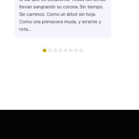
llevan sangrando su corona. Sin tiempo.
¿Prenderás
Sin caminos. Como un árbol sin hoja.
remotas? 
Como una primavera muda, y errante y
crepuscula
rota…
que eras, 
¿Llevarás 
misteriosa
redonda, 
apacientan