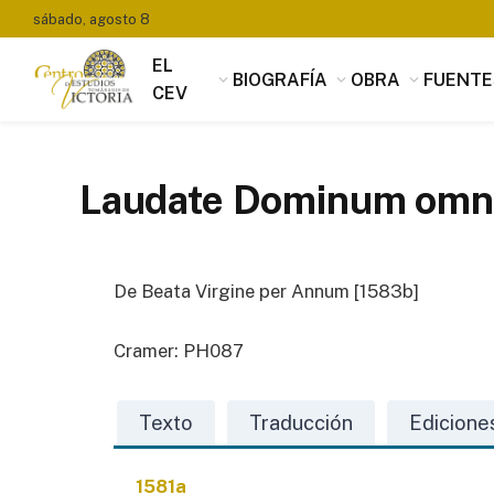
sábado, agosto 8
EL
BIOGRAFÍA
OBRA
FUENTE
CEV
Laudate Dominum omnes
De Beata Virgine per Annum [1583b]
Cramer: PH087
Texto
Traducción
Edicione
1581a