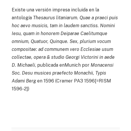
Existe una versión impresa incluida en la
antología
Thesaurus litaniarum. Quae a praeci puis
hoc aevo musicis, tam in laudem sanctiss. Nomini
Iesu, quam in honorem Deiparae Caelitumque
omnium, Quatuor, Quinque. Sex, plurium vocum
compositae: ad communem vero Ecclesiae usum
collectae, opera & studio Georgi Victorini in aede
D. Michaeli
, publicada enMunich por
Monacensi
Soc. Desu musices praefecto Monachii, Typis
Adami Berg
en 1596 (Cramer PA3 1596[=RISM
1596-2])