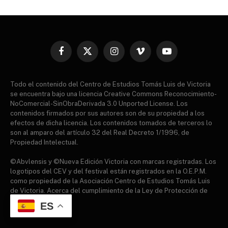
Facebook
X
Instagram
Vimeo
YouTube
(Twitter)
Todo el contenido del Centro de Estudios Tomás Luis de Victoria
se encuentra bajo una licencia Creative Commons Reconocimiento-
NoComercial-SinObraDerivada 3.0 Unported License. Los
contenidos firmados por sus autores son de su propiedad a los
efectos de dicha licencia. Los contenidos tomados de terceros lo
son al amparo del artículo 32 del Real Decreto 1/1996, de
Propiedad Intelectual.
©Abvlensis y ©Nueva Edición Victoria con marcas registradas. Los
logotipos del CEV y del festival están registrados en la O.E.P.M.
como propiedad de la Asociación Centro de Estudios Tomás Luis
de Victoria. Acerca del cumplimiento de la Ley de Protección de
datos.
ES