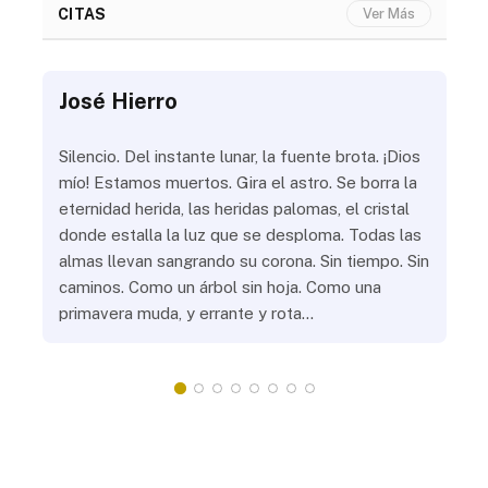
CITAS
Ver Más
José Hierro
Jo
ue
Silencio. Del instante lunar, la fuente brota. ¡Dios
¿Aú
s
mío! Estamos muertos. Gira el astro. Se borra la
¿Al
eternidad herida, las heridas palomas, el cristal
¿Go
o
donde estalla la luz que se desploma. Todas las
¿Ha
almas llevan sangrando su corona. Sin tiempo. Sin
¿Pr
caminos. Como un árbol sin hoja. Como una
¿Po
primavera muda, y errante y rota…
¿Se
Vic
mis
do