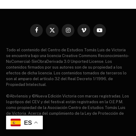
Facebook
X
Instagram
Vimeo
YouTube
(Twitter)
Todo el contenido del Centro de Estudios Tomás Luis de Victoria
se encuentra bajo una licencia Creative Commons Reconocimiento-
NoComercial-SinObraDerivada 3.0 Unported License. Los
contenidos firmados por sus autores son de su propiedad a los
efectos de dicha licencia. Los contenidos tomados de terceros lo
son al amparo del artículo 32 del Real Decreto 1/1996, de
Propiedad Intelectual.
©Abvlensis y ©Nueva Edición Victoria con marcas registradas. Los
logotipos del CEV y del festival están registrados en la O.E.P.M.
como propiedad de la Asociación Centro de Estudios Tomás Luis
de Victoria. Acerca del cumplimiento de la Ley de Protección de
datos.
ES