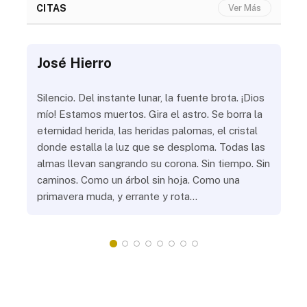
CITAS
Ver Más
José Hierro
Jo
ue
Silencio. Del instante lunar, la fuente brota. ¡Dios
¿Aú
s
mío! Estamos muertos. Gira el astro. Se borra la
¿Al
eternidad herida, las heridas palomas, el cristal
¿Go
o
donde estalla la luz que se desploma. Todas las
¿Ha
almas llevan sangrando su corona. Sin tiempo. Sin
¿Pr
caminos. Como un árbol sin hoja. Como una
¿Po
primavera muda, y errante y rota…
¿Se
Vic
mis
do