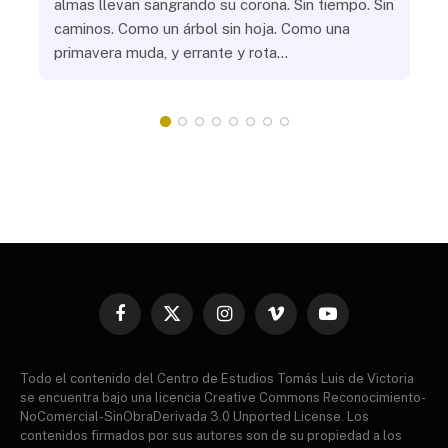
almas llevan sangrando su corona. Sin tiempo. Sin
¿Pr
caminos. Como un árbol sin hoja. Como una
¿Po
primavera muda, y errante y rota…
¿Se
Vic
mis
do
Facebook
X
Instagram
Vimeo
YouTube
(Twitter)
Todo el contenido del Centro de Estudios Tomás Luis de Victoria
se encuentra bajo una licencia Creative Commons Reconocimiento-
NoComercial-SinObraDerivada 3.0 Unported License. Los
contenidos firmados por sus autores son de su propiedad a los