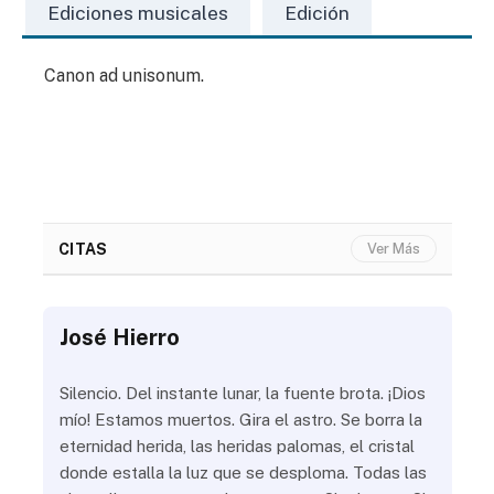
Ediciones musicales
Edición
Canon ad unisonum.
CITAS
Ver Más
José Hierro
Jo
ue
Silencio. Del instante lunar, la fuente brota. ¡Dios
¿Aú
s
mío! Estamos muertos. Gira el astro. Se borra la
¿Al
eternidad herida, las heridas palomas, el cristal
¿Go
o
donde estalla la luz que se desploma. Todas las
¿Ha