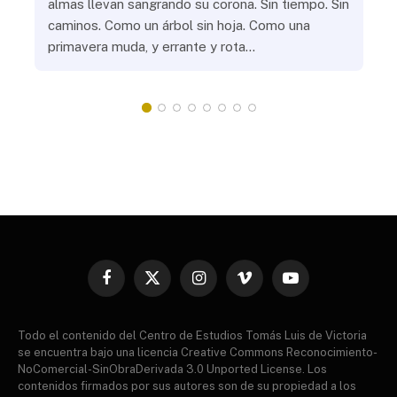
almas llevan sangrando su corona. Sin tiempo. Sin
¿Pr
caminos. Como un árbol sin hoja. Como una
¿Po
primavera muda, y errante y rota…
¿Se
Vic
mis
do
Facebook
X
Instagram
Vimeo
YouTube
(Twitter)
Todo el contenido del Centro de Estudios Tomás Luis de Victoria
se encuentra bajo una licencia Creative Commons Reconocimiento-
NoComercial-SinObraDerivada 3.0 Unported License. Los
contenidos firmados por sus autores son de su propiedad a los