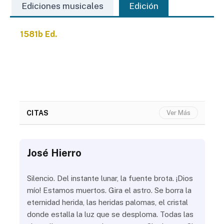
Ediciones musicales
Edición
1581b Ed.
CITAS
Ver Más
José Hierro
Jo
ue
Silencio. Del instante lunar, la fuente brota. ¡Dios
¿Aú
s
mío! Estamos muertos. Gira el astro. Se borra la
¿Al
eternidad herida, las heridas palomas, el cristal
¿Go
o
donde estalla la luz que se desploma. Todas las
¿Ha