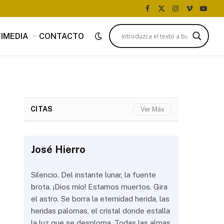
Facebook
X
Instagram
Vimeo
YouTu
(Twitter)
IMEDIA
CONTACTO
CITAS
Ver Más
José Hierro
José Hi
 más
Silencio. Del instante lunar, la fuente
¿Aún abrir
con
brota. ¡Dios mío! Estamos muertos. Gira
las olas? 
del
el astro. Se borra la eternidad herida, las
noche a la
 de
heridas palomas, el cristal donde estalla
estrellas 
ién
la luz que se desploma. Todas las almas
brillar los