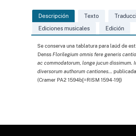
Descripción
Texto
Traducc
Ediciones musicales
Edición
Se conserva una tablatura para laúd de es
Denss
Florilegium omnis fere generis cant
ac commodatorum, longe jucun dissimum. In 
diversorum authorum cantiones…
publicada
(Cramer PA2 1594b[=RISM 1594-19])