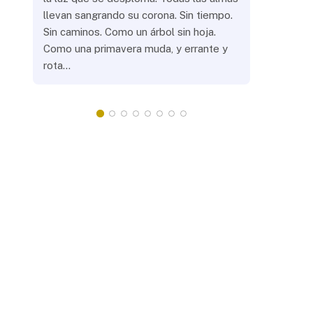
llevan sangrando su corona. Sin tiempo.
¿Prenderás
Sin caminos. Como un árbol sin hoja.
remotas? 
Como una primavera muda, y errante y
crepuscula
rota…
que eras, 
¿Llevarás 
misteriosa
redonda, 
apacientan