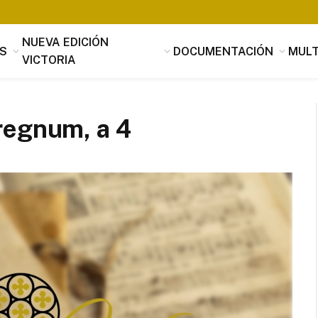
NUEVA EDICIÓN
S
DOCUMENTACIÓN
MULT
VICTORIA
regnum, a 4
Tomás Luis de Victoria
Si alguien buscara utilidad, nada es
útil que la música, que penetrando 
suavidad en los corazones a través 
mensaje de los oídos, parece servir
provecho, no sólo al alma sino tamb