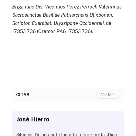
Brigantiae Dis. Vicentius Perez Petroch Valentinus
Sacrosanctae Basiliae Patriarchalis Ulixbonen.
Scriptor. Exarabat. Ulyssipone Occidentali
, de
1735/1736 (Cramer PA6 1735/1736).
CITAS
Ver Más
José Hierro
Jo
ue
Silencio. Del instante lunar, la fuente brota. ¡Dios
¿Aú