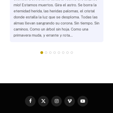
s
mío! Estamos muertos. Gira el astro. Se borra la
¿Al
eternidad herida, las heridas palomas, el cristal
¿Go
o
donde estalla la luz que se desploma. Todas las
¿Ha
almas llevan sangrando su corona. Sin tiempo. Sin
¿Pr
caminos. Como un árbol sin hoja. Como una
¿Po
primavera muda, y errante y rota…
¿Se
Vic
mis
do
Facebook
X
Instagram
Vimeo
YouTube
(Twitter)