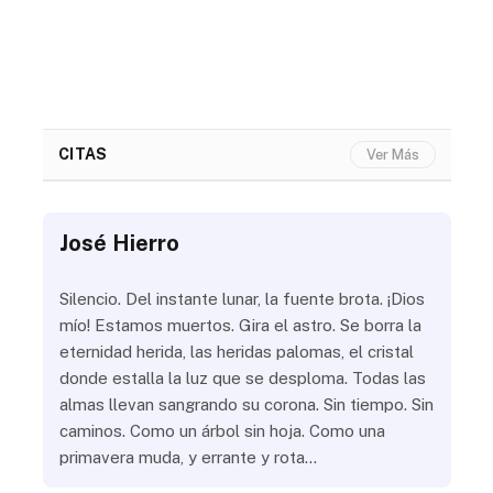
CITAS
Ver Más
José Hierro
Jo
ue
Silencio. Del instante lunar, la fuente brota. ¡Dios
¿Aú
s
mío! Estamos muertos. Gira el astro. Se borra la
¿Al
eternidad herida, las heridas palomas, el cristal
¿Go
o
donde estalla la luz que se desploma. Todas las
¿Ha
almas llevan sangrando su corona. Sin tiempo. Sin
¿Pr
caminos. Como un árbol sin hoja. Como una
¿Po
primavera muda, y errante y rota…
¿Se
Vic