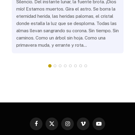
ue
Silencio. Del instante lunar, la fuente brota. ¡Dios
¿Aú
s
mío! Estamos muertos. Gira el astro. Se borra la
¿Al
eternidad herida, las heridas palomas, el cristal
¿Go
o
donde estalla la luz que se desploma. Todas las
¿Ha
almas llevan sangrando su corona. Sin tiempo. Sin
¿Pr
caminos. Como un árbol sin hoja. Como una
¿Po
primavera muda, y errante y rota…
¿Se
Vic
mis
do
Facebook
X
Instagram
Vimeo
YouTube
(Twitter)