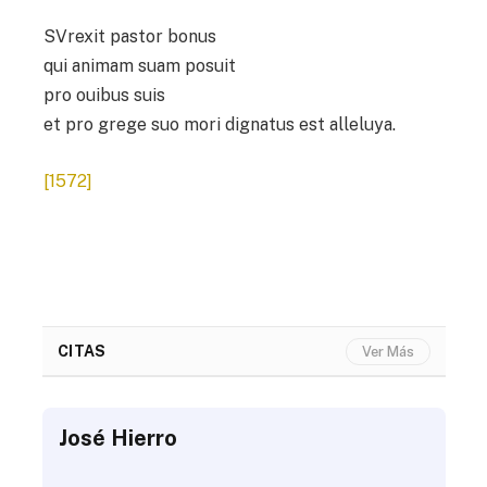
SVrexit pastor bonus
qui animam suam posuit
pro ouibus suis
et pro grege suo mori dignatus est alleluya.
[1572]
CITAS
Ver Más
José Hierro
Jo