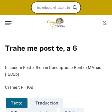
Trahe me post te, a 6
In codem Festo. Siue in Conceptione Beatae MAriae
[1585b]
Cramer: PH109
Texto
Traducción