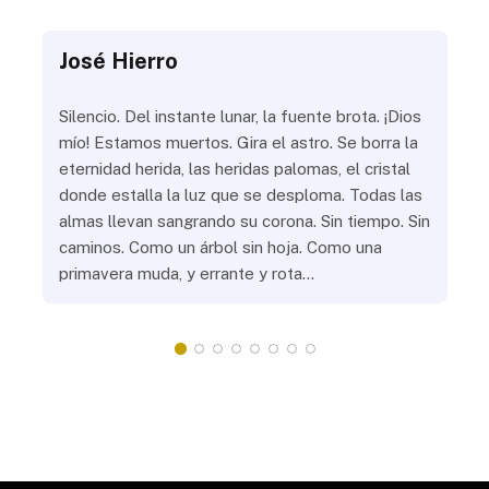
José Hierro
Jo
ue
Silencio. Del instante lunar, la fuente brota. ¡Dios
¿Aú
s
mío! Estamos muertos. Gira el astro. Se borra la
¿Al
eternidad herida, las heridas palomas, el cristal
¿Go
o
donde estalla la luz que se desploma. Todas las
¿Ha
almas llevan sangrando su corona. Sin tiempo. Sin
¿Pr
caminos. Como un árbol sin hoja. Como una
¿Po
primavera muda, y errante y rota…
¿Se
Vic
mis
do