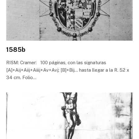
1585b
RISM: Cramer: 100 páginas, con las signaturas
[A]+Aij+Aiij+Aiiij+Av+Avj; [B]+Bij… hasta llegar a la R. 52 x
34 cm. Folio…