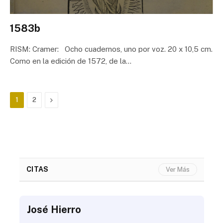
1583b
RISM: Cramer: Ocho cuadernos, uno por voz. 20 x 10,5 cm.
Como en la edición de 1572, de la…
Next
1
2
CITAS
Ver Más
José Hierro
Jo