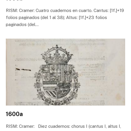
RISM: Cramer: Cuatro cuadernos en cuarto. Cantus: [1f.]+19
folios paginados (del 1 al 38); Altus: [1f.]+23 folios
paginados (del…
1600a
RISM: Cramer: Diez cuadernos: chorus I (cantus I, altus I,