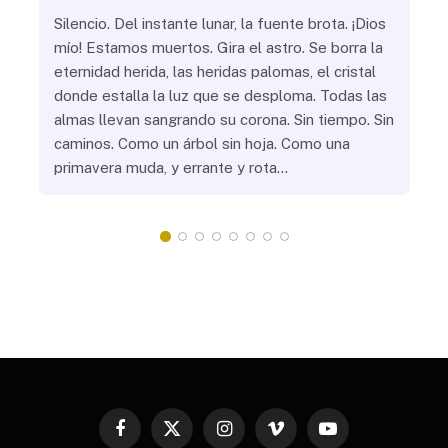
ue
Silencio. Del instante lunar, la fuente brota. ¡Dios
¿Aú
s
mío! Estamos muertos. Gira el astro. Se borra la
¿Al
eternidad herida, las heridas palomas, el cristal
¿Go
o
donde estalla la luz que se desploma. Todas las
¿Ha
almas llevan sangrando su corona. Sin tiempo. Sin
¿Pr
caminos. Como un árbol sin hoja. Como una
¿Po
primavera muda, y errante y rota…
¿Se
Vic
mis
do
Facebook
X
Instagram
Vimeo
YouTube