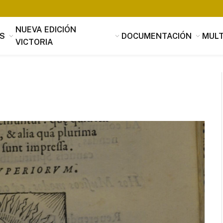
NUEVA EDICIÓN
S
DOCUMENTACIÓN
MULT
VICTORIA
Tomás Luis de Victoria
Si alguien buscara utilidad, nada es
útil que la música, que penetrando 
suavidad en los corazones a través 
mensaje de los oídos, parece servir
provecho, no sólo al alma sino tamb