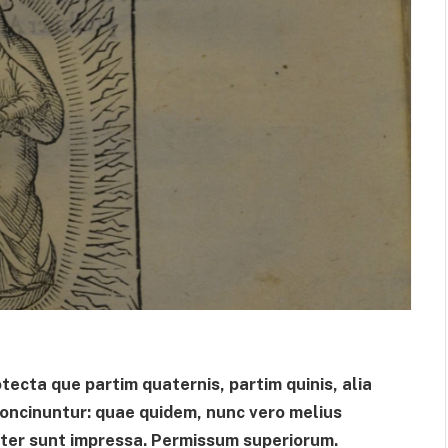
al cuerpo.
tecta que partim quaternis, partim quinis, alia
 concinuntur: quae quidem, nunc vero melius
viter sunt impressa. Permissum superiorum.