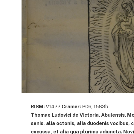
RISM:
V1422
Cramer:
P06, 1583b
Thomae Ludovici de Victoria. Abulensis. Mo
senis, alia octonis, alia duodenis vocibus,
excussa, et alia qua plurima adiuncta. No