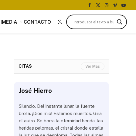
Facebook
X
Instagram
Vimeo
YouTu
(Twitter)
IMEDIA
CONTACTO
CITAS
Ver Más
José Hierro
José Hi
 más
Silencio. Del instante lunar, la fuente
¿Aún abrir
con
brota. ¡Dios mío! Estamos muertos. Gira
las olas? 
del
el astro. Se borra la eternidad herida, las
noche a la
 de
heridas palomas, el cristal donde estalla
estrellas 
ién
la luz que se desploma. Todas las almas
brillar los