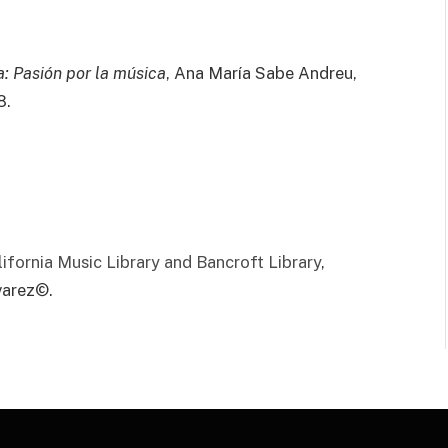
a: Pasión por la música
, Ana María Sabe Andreu,
8.
lifornia Music Library and Bancroft Library
,
varez©.