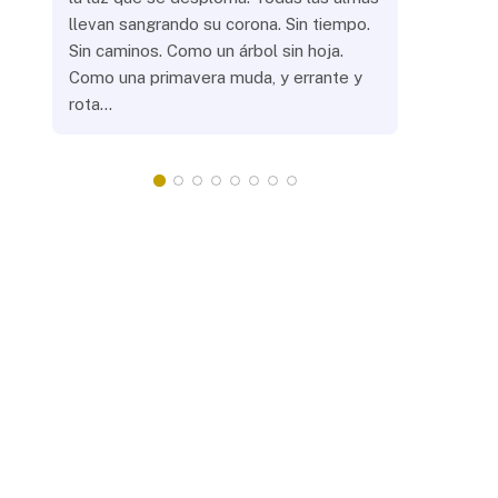
llevan sangrando su corona. Sin tiempo.
¿Prenderás
Sin caminos. Como un árbol sin hoja.
remotas? 
Como una primavera muda, y errante y
crepuscula
rota…
que eras, 
¿Llevarás 
misteriosa
redonda, 
apacientan