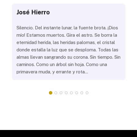
José Hierro
Jo
ue
Silencio. Del instante lunar, la fuente brota. ¡Dios
¿Aú
s
mío! Estamos muertos. Gira el astro. Se borra la
¿Al
eternidad herida, las heridas palomas, el cristal
¿Go
o
donde estalla la luz que se desploma. Todas las
¿Ha
almas llevan sangrando su corona. Sin tiempo. Sin
¿Pr
caminos. Como un árbol sin hoja. Como una
¿Po
primavera muda, y errante y rota…
¿Se
Vic
mis
do