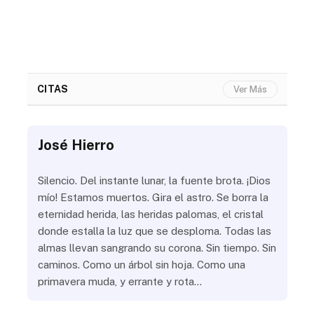
CITAS
Ver Más
José Hierro
Jo
ue
Silencio. Del instante lunar, la fuente brota. ¡Dios
¿Aú
s
mío! Estamos muertos. Gira el astro. Se borra la
¿Al
eternidad herida, las heridas palomas, el cristal
¿Go
o
donde estalla la luz que se desploma. Todas las
¿Ha
almas llevan sangrando su corona. Sin tiempo. Sin
¿Pr
caminos. Como un árbol sin hoja. Como una
¿Po
primavera muda, y errante y rota…
¿Se
Vic