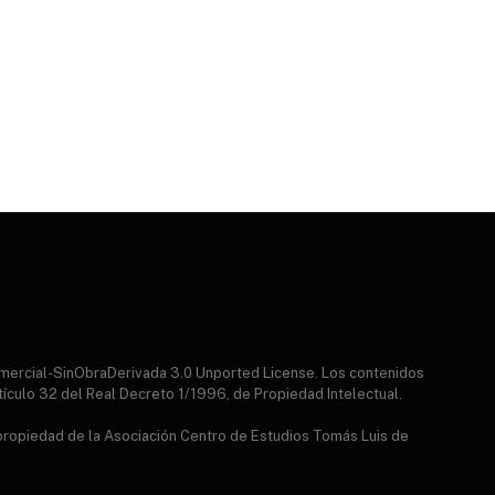
mercial-SinObraDerivada 3.0 Unported License. Los contenidos
tículo 32 del Real Decreto 1/1996, de Propiedad Intelectual.
 propiedad de la Asociación Centro de Estudios Tomás Luis de