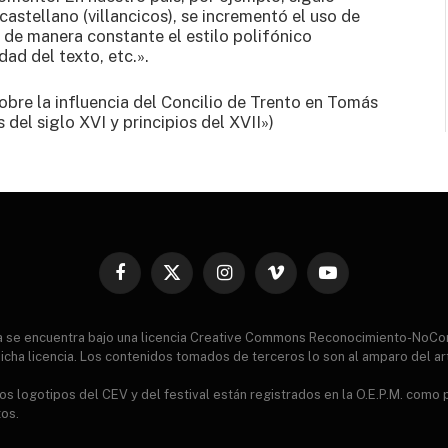
astellano (villancicos), se incrementó el uso de
ó de manera constante el estilo polifónico
dad del texto, etc.».
obre la influencia del Concilio de Trento en Tomás
s del siglo XVI y principios del XVII»)
Facebook
X
Instagram
Vimeo
YouTube
(Twitter)
ia se encuentra bajo una licencia Creative Commons Reconocimiento-NoCo
icha licencia. Los contenidos tomados de terceros lo son al amparo del ar
s logotipos del CEV y del festival están registrados en la O.E.P.M. como
tos.