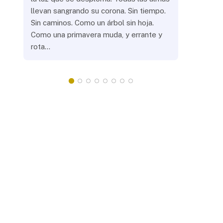
llevan sangrando su corona. Sin tiempo.
¿Prenderás
Sin caminos. Como un árbol sin hoja.
remotas? 
Como una primavera muda, y errante y
crepuscula
rota…
que eras, 
¿Llevarás 
misteriosa
redonda, 
apacientan