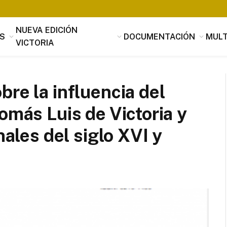
NUEVA EDICIÓN
S
DOCUMENTACIÓN
MULT
VICTORIA
re la influencia del
omás Luis de Victoria y
nales del siglo XVI y
Tomás Luis de Victoria
Si alguien buscara utilidad, nada es
útil que la música, que penetrando 
suavidad en los corazones a través 
mensaje de los oídos, parece servir
provecho, no sólo al alma sino tamb