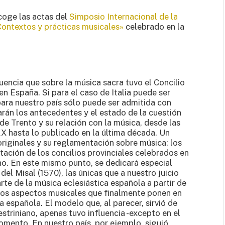
coge las actas del
Simposio Internacional de la
Contextos y prácticas musicales»
celebrado en la
luencia que sobre la música sacra tuvo el Concilio
en España. Si para el caso de Italia puede ser
ara nuestro país sólo puede ser admitida con
zarán los antecedentes y el estado de la cuestión
 de Trento y su relación con la música, desde las
XX hasta lo publicado en la última década. Un
riginales y su reglamentación sobre música: los
tación de los concilios provinciales celebrados en
no. En este mismo punto, se dedicará especial
del Misal (1570), las únicas que a nuestro juicio
te de la música eclesiástica española a partir de
nos aspectos musicales que finalmente ponen en
a española. El modelo que, al parecer, sirvió de
estriniano, apenas tuvo influencia -excepto en el
omento. En nuestro país, por ejemplo, siguió