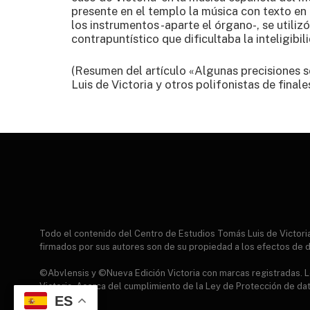
presente en el templo la música con texto en c
los instrumentos -aparte el órgano-, se utiliz
contrapuntístico que dificultaba la inteligibili
(Resumen del artículo «Algunas precisiones s
Luis de Victoria y otros polifonistas de finale
Todo el contenido del Centro de Estudios Tomás Luis de Victor
firmados por sus autores son de su propiedad a los efectos de d
©Abvlensis y ©Nueva Edición Victoria con marcas registradas. Lo
Victoria. Acerca del cumplimiento de la Ley de Protección de da
ES