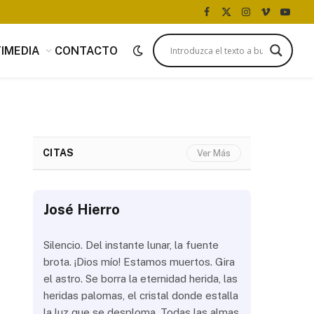
Facebook
X
Instagram
Vimeo
YouTu
(Twitter)
IMEDIA
CONTACTO
CITAS
Ver Más
José Hierro
José Hi
 más
Silencio. Del instante lunar, la fuente
¿Aún abrir
con
brota. ¡Dios mío! Estamos muertos. Gira
las olas? 
del
el astro. Se borra la eternidad herida, las
noche a la
 de
heridas palomas, el cristal donde estalla
estrellas 
ién
la luz que se desploma. Todas las almas
brillar los