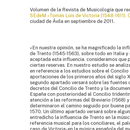
Volumen de la Revista de Musicología que re
SEdeM «Tomás Luis de Victoria (1548-1611). 
ciudad de Ávila en septiembre de 2011.
«En nuestra opinión, se ha magnificado la inf
de Trento (1545-1563), sobre todo en Italia y 
aceptada esta influencia. consideramos que p
ciertas reservas. En nuestro estudio se anali
en referencia a los estudios sobre el Concilio
aportaciones de los primeros años del siglo 
segundo apartado versará sobre las fuentes o
decretos del Concilio de Trento y la documen
España con posterioridad al Concilio tridenti
atención a las reformas del Breviario (1568) y 
determinaron el camino seguido por buena par
1570. Un último apartado versará sobre algu
entredicho la influencia de Trento en la músic
referencia musical para los conciliares, el pal
caso de Victoria- en la música española del m