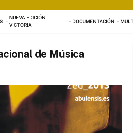
NUEVA EDICIÓN
S
DOCUMENTACIÓN
MULT
VICTORIA
nacional de Música
Tomás Luis de Victoria
Si alguien buscara utilidad, nada es
útil que la música, que penetrando 
suavidad en los corazones a través 
mensaje de los oídos, parece servir
provecho, no sólo al alma sino tamb