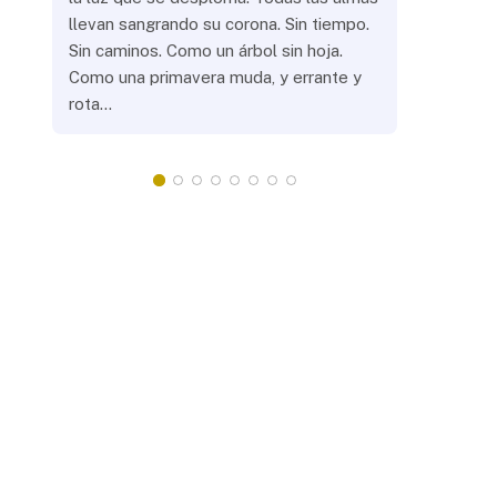
llevan sangrando su corona. Sin tiempo.
¿Prenderás
Sin caminos. Como un árbol sin hoja.
remotas? 
Como una primavera muda, y errante y
crepuscula
rota…
que eras, 
¿Llevarás 
misteriosa
redonda, 
apacientan