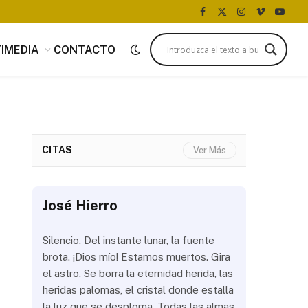
Facebook
X
Instagram
Vimeo
YouTu
(Twitter)
IMEDIA
CONTACTO
CITAS
Ver Más
José Hierro
José Hi
 más
Silencio. Del instante lunar, la fuente
¿Aún abrir
con
brota. ¡Dios mío! Estamos muertos. Gira
las olas? 
del
el astro. Se borra la eternidad herida, las
noche a la
 de
heridas palomas, el cristal donde estalla
estrellas 
ién
la luz que se desploma. Todas las almas
brillar los