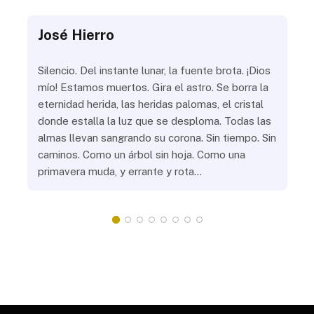
José Hierro
Jo
ue
Silencio. Del instante lunar, la fuente brota. ¡Dios
¿Aú
s
mío! Estamos muertos. Gira el astro. Se borra la
¿Al
eternidad herida, las heridas palomas, el cristal
¿Go
o
donde estalla la luz que se desploma. Todas las
¿Ha
almas llevan sangrando su corona. Sin tiempo. Sin
¿Pr
caminos. Como un árbol sin hoja. Como una
¿Po
primavera muda, y errante y rota…
¿Se
Vic
mis
do