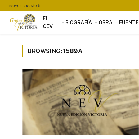
jueves, agosto 6
EL
BIOGRAFÍA
OBRA
FUENTE
CEV
BROWSING:
1589A