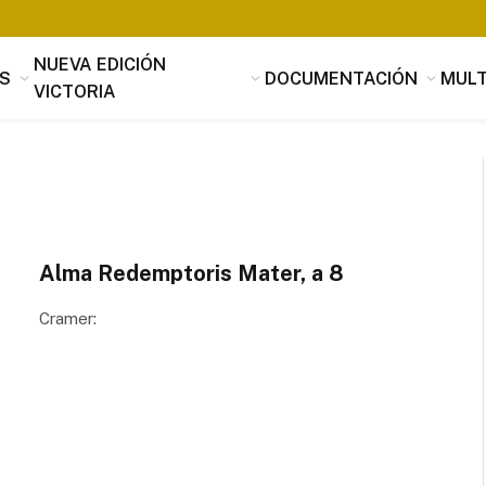
NUEVA EDICIÓN
S
DOCUMENTACIÓN
MULT
VICTORIA
Alma Redemptoris Mater, a 8
Cramer:
Tomás Luis de Victoria
Si alguien buscara utilidad, nada es
útil que la música, que penetrando 
suavidad en los corazones a través 
mensaje de los oídos, parece servir
provecho, no sólo al alma sino tamb