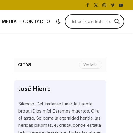
Facebook
X
Instagram
Vimeo
YouTu
(Twitter)
IMEDIA
CONTACTO
CITAS
Ver Más
José Hierro
José Hi
 más
Silencio. Del instante lunar, la fuente
¿Aún abrir
con
brota. ¡Dios mío! Estamos muertos. Gira
las olas? 
del
el astro. Se borra la eternidad herida, las
noche a la
 de
heridas palomas, el cristal donde estalla
estrellas 
ién
la luz que se desploma. Todas las almas
brillar los