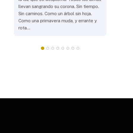
llevan sangrando su corona. Sin tiempo.
¿Prenderás
Sin caminos. Como un árbol sin hoja.
remotas? 
Como una primavera muda, y errante y
crepuscula
rota…
que eras, 
¿Llevarás 
misteriosa
redonda, 
apacientan