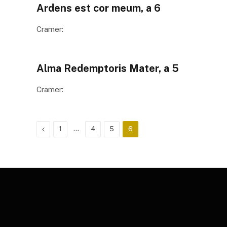
Ardens est cor meum, a 6
Cramer:
Alma Redemptoris Mater, a 5
Cramer:
Previous
…
1
4
5
6