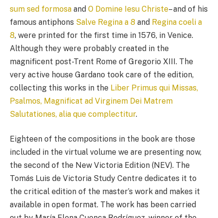
sum sed formosa
and
O Domine Iesu Christe
– and of his
famous antiphons
Salve Regina a 8
and
Regina coeli a
8
, were printed for the first time in 1576, in Venice.
Although they were probably created in the
magnificent post-Trent Rome of Gregorio XIII. The
very active house Gardano took care of the edition,
collecting this works in the
Liber Primus qui Missas,
Psalmos, Magnificat ad Virginem Dei Matrem
Salutationes, alia que complectitur
.
Eighteen of the compositions in the book are those
included in the virtual volume we are presenting now,
the second of the New Victoria Edition (NEV). The
Tomás Luis de Victoria Study Centre dedicates it to
the critical edition of the master’s work and makes it
available in open format. The work has been carried
out by María Elena Cuenca Rodríguez, winner of the