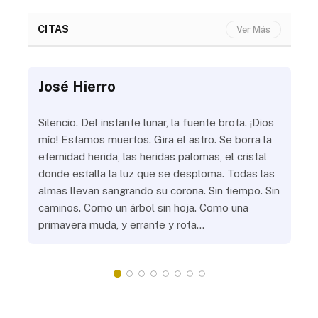
CITAS
Ver Más
José Hierro
Jo
ue
Silencio. Del instante lunar, la fuente brota. ¡Dios
¿Aú
s
mío! Estamos muertos. Gira el astro. Se borra la
¿Al
eternidad herida, las heridas palomas, el cristal
¿Go
o
donde estalla la luz que se desploma. Todas las
¿Ha
almas llevan sangrando su corona. Sin tiempo. Sin
¿Pr
caminos. Como un árbol sin hoja. Como una
¿Po
primavera muda, y errante y rota…
¿Se
Vic
mis
do