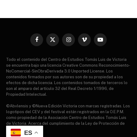
Facebook
X
Instagram
Vimeo
YouTube
(Twitter)
Todo el contenido del Centro de Estudios Tomás Luis de Victoria
se encuentra bajo una licencia Creative Commons Reconocimiento-
NoComercial-SinObraDerivada 3.0 Unported License. Los
contenidos firmados por sus autores son de su propiedad a los
efectos de dicha licencia. Los contenidos tomados de terceros lo
son al amparo del artículo 32 del Real Decreto 1/1996, de
Propiedad Intelectual.
©Abvlensis y ©Nueva Edición Victoria con marcas registradas. Los
logotipos del CEV y del festival están registrados en la O.E.P.M.
como propiedad de la Asociación Centro de Estudios Tomás Luis
de Victoria. Acerca del cumplimiento de la Ley de Protección de
datos.
ES